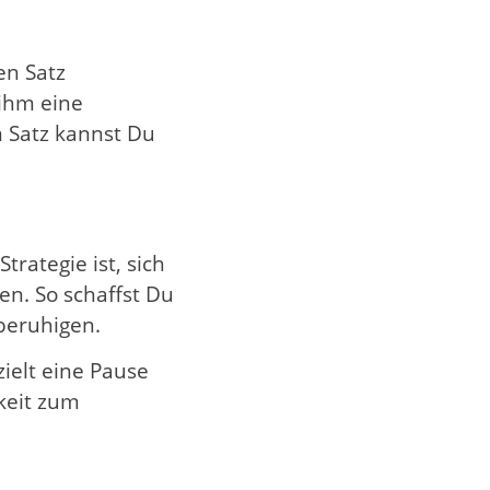
en Satz
 ihm eine
m Satz kannst Du
rategie ist, sich
en. So schaffst Du
beruhigen.
ielt eine Pause
keit zum