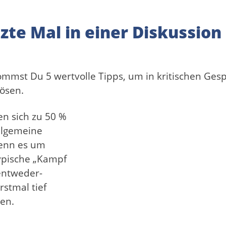
zte Mal in einer Diskussion 
ommst Du 5 wertvolle Tipps, um in kritischen Ges
lösen.
n sich zu 50 %
allgemeine
enn es um
typische „Kampf
„entweder-
rstmal tief
en.