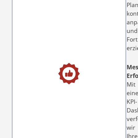
Pla
kont
anp
und
Fort
erzi
Mes
Erf
Mit
ein
KPI-
Das
verf
wir
Ihre