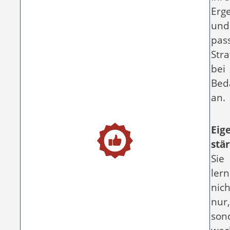
Erg
und
pas
Stra
bei
Bed
an.
Eig
stä
Sie
ler
nich
nur,
son