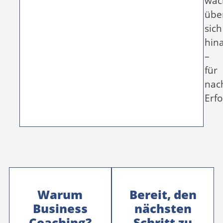
wac
übe
sich
hin
–
für
nac
Erfo
Warum
Bereit, den
Business
nächsten
Coaching?
Schritt zu