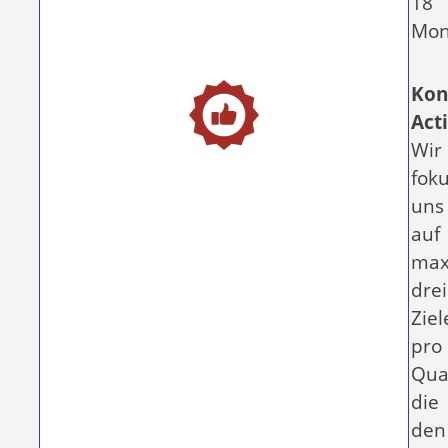
18
Mon
Kon
Act
Wir
fok
uns
auf
max
drei
Ziel
pro
Quar
die
den