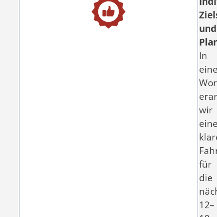
Indi
Zie
und
Pla
In
ein
Wor
era
wir
ein
kla
Fah
für
die
näc
12–