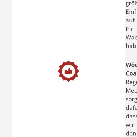
grö
Einf
auf
Ihr
Wac
hab
Wöc
Coa
Reg
Mee
sor
dafü
das
wir
den