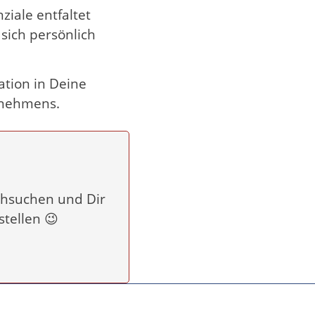
ziale entfaltet
sich persönlich
ation in Deine
rnehmens.
rchsuchen und Dir
tellen 😉