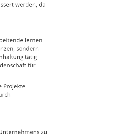
essert werden, da
rbeitende lernen
enzen, sondern
hhaltung tätig
denschaft für
 Projekte
urch
es Unternehmens zu