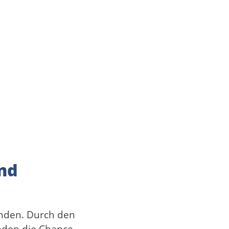
und
enden. Durch den
nden die Chance