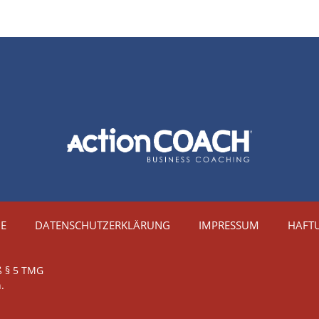
IE
DATENSCHUTZERKLÄRUNG
IMPRESSUM
HAFT
ß § 5 TMG
.