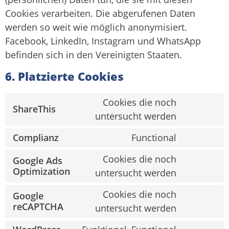
Cookies verarbeiten. Die abgerufenen Daten
werden so weit wie möglich anonymisiert.
Facebook, LinkedIn, Instagram und WhatsApp
befinden sich in den Vereinigten Staaten.
6. Platzierte Cookies
Cookies die noch
ShareThis
Consent
untersucht werden
to
service
Complianz
Functional
sharethis
Consent
to
Cookies die noch
service
Google Ads
complianz
Consent
Optimization
untersucht werden
to
service
Cookies die noch
Google
google-
Consent
reCAPTCHA
ads-
untersucht werden
to
optimizati
service