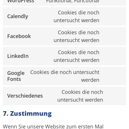
WordPress
Funktional, Functional
google-
Consent
recaptcha
to
Cookies die noch
service
Calendly
wordpress
Consent
untersucht werden
to
service
Cookies die noch
calendly
Facebook
Consent
untersucht werden
to
service
Cookies die noch
facebook
LinkedIn
Consent
untersucht werden
to
service
Cookies die noch untersucht
Google
linkedin
Consent
Fonts
werden
to
service
Cookies die noch
google-
Verschiedenes
Consent
fonts
untersucht werden
to
service
7. Zustimmung
verschie
Wenn Sie unsere Website zum ersten Mal