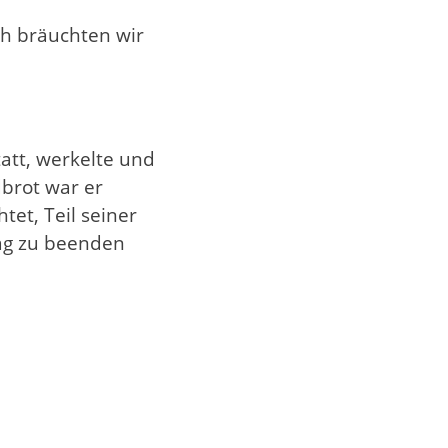
ch bräuchten wir
tatt, werkelte und
dbrot war er
tet, Teil seiner
tag zu beenden