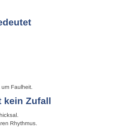
edeutet
 um Faulheit.
 kein Zufall
hicksal.
aren Rhythmus.