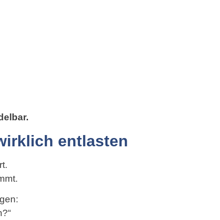
delbar.
irklich entlasten
t.
mmt.
agen:
n?“