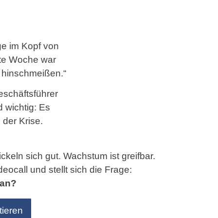
nge im Kopf von
te Woche war
s hinschmeißen.“
eschäftsführer
d wichtig: Es
 der Krise.
ckeln sich gut. Wachstum ist greifbar.
eocall und stellt sich die Frage:
 an?
ieren