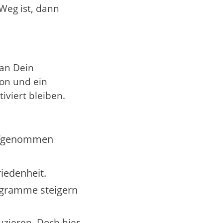
 Weg ist, dann
 an Dein
on und ein
iviert bleiben.
aufgenommen
iedenheit.
ogramme steigern
zieren. Doch hier