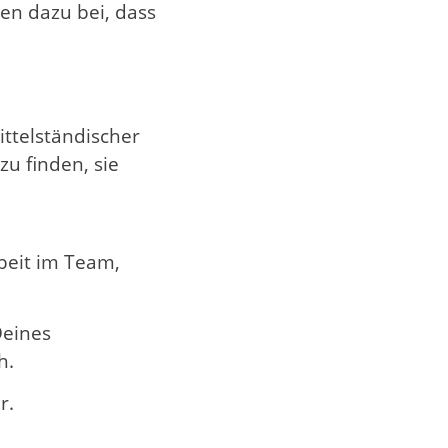
gen dazu bei, dass
ttelständischer
zu finden, sie
beit im Team,
Deines
h.
r.