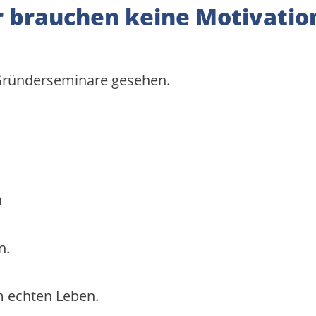
 brauchen keine Motivation
e Gründerseminare gesehen.
n
n.
m echten Leben.