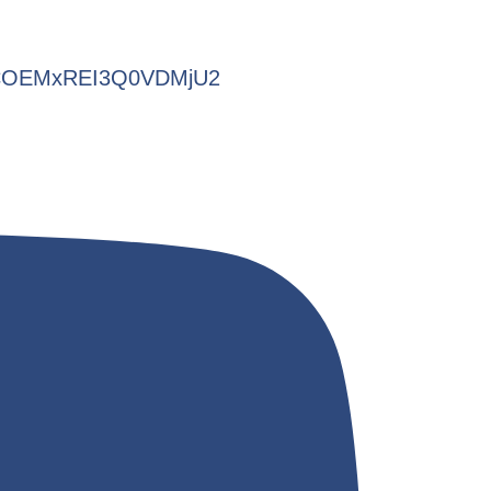
NCOEMxREI3Q0VDMjU2