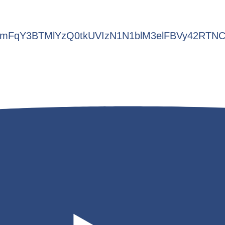
HZmFqY3BTMlYzQ0tkUVIzN1N1blM3elFBVy42RT