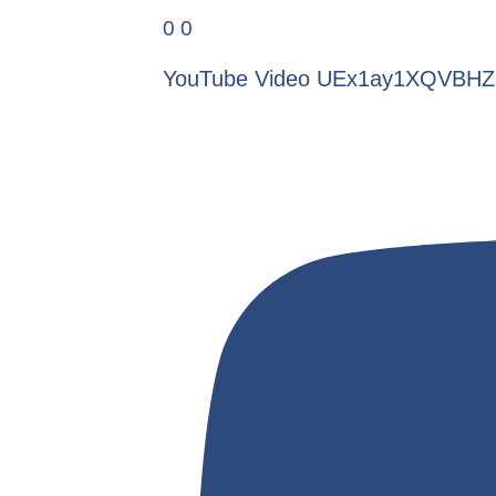
0
0
YouTube Video UEx1ay1XQVB