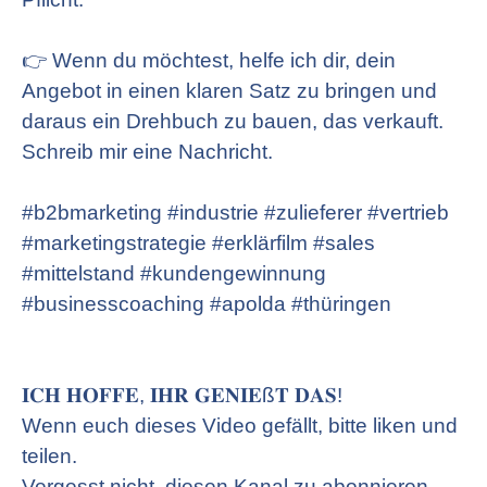
👉 Wenn du möchtest, helfe ich dir, dein
Angebot in einen klaren Satz zu bringen und
daraus ein Drehbuch zu bauen, das verkauft.
Schreib mir eine Nachricht.
#b2bmarketing #industrie #zulieferer #vertrieb
#marketingstrategie #erklärfilm #sales
#mittelstand #kundengewinnung
#businesscoaching #apolda #thüringen
𝐈𝐂𝐇 𝐇𝐎𝐅𝐅𝐄, 𝐈𝐇𝐑 𝐆𝐄𝐍𝐈𝐄ß𝐓 𝐃𝐀𝐒!
Wenn euch dieses Video gefällt, bitte liken und
teilen.
Vergesst nicht, diesen Kanal zu abonnieren,