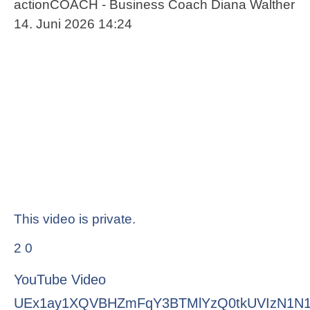
actionCOACH - Business Coach Diana Walther
14. Juni 2026 14:24
This video is private.
2
0
YouTube Video
UEx1ay1XQVBHZmFqY3BTMlYzQ0tkUVIzN1N