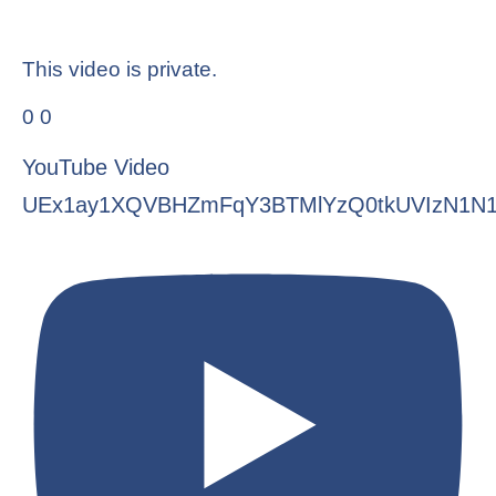
This video is private.
0
0
YouTube Video
UEx1ay1XQVBHZmFqY3BTMlYzQ0tkUVIzN1N