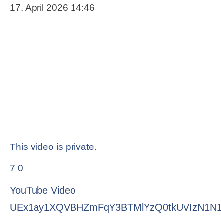
17. April 2026 14:46
This video is private.
7
0
YouTube Video
UEx1ay1XQVBHZmFqY3BTMlYzQ0tkUVIzN1N