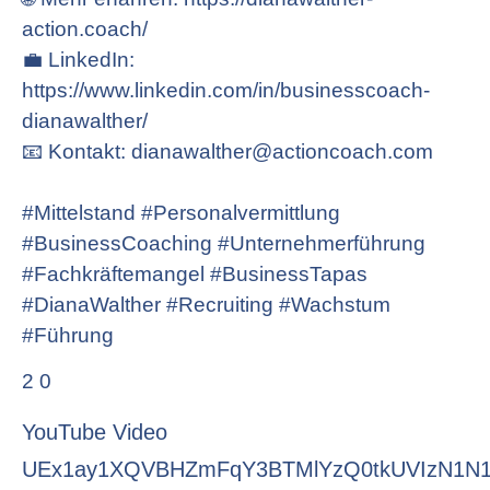
action.coach/
💼 LinkedIn:
https://www.linkedin.com/in/businesscoach-
dianawalther/
📧 Kontakt: dianawalther@actioncoach.com
#Mittelstand #Personalvermittlung
#BusinessCoaching #Unternehmerführung
#Fachkräftemangel #BusinessTapas
#DianaWalther #Recruiting #Wachstum
#Führung
2
0
YouTube Video
UEx1ay1XQVBHZmFqY3BTMlYzQ0tkUVIzN1N1