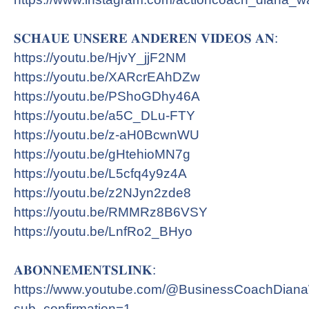
𝐒𝐂𝐇𝐀𝐔𝐄 𝐔𝐍𝐒𝐄𝐑𝐄 𝐀𝐍𝐃𝐄𝐑𝐄𝐍 𝐕𝐈𝐃𝐄𝐎𝐒 𝐀𝐍:
https://youtu.be/HjvY_jjF2NM
https://youtu.be/XARcrEAhDZw
https://youtu.be/PShoGDhy46A
https://youtu.be/a5C_DLu-FTY
https://youtu.be/z-aH0BcwnWU
https://youtu.be/gHtehioMN7g
https://youtu.be/L5cfq4y9z4A
https://youtu.be/z2NJyn2zde8
https://youtu.be/RMMRz8B6VSY
https://youtu.be/LnfRo2_BHyo
𝐀𝐁𝐎𝐍𝐍𝐄𝐌𝐄𝐍𝐓𝐒𝐋𝐈𝐍𝐊:
https://www.youtube.com/@BusinessCoachDiana
sub_confirmation=1