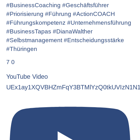
#BusinessCoaching #Geschäftsführer
#Priorisierung #Führung #ActionCOACH
#Führungskompetenz #Unternehmensführung
#BusinessTapas #DianaWalther
#Selbstmanagement #Entscheidungsstärke
#Thüringen
7
0
YouTube Video
UEx1ay1XQVBHZmFqY3BTMlYzQ0tkUVIzN1N